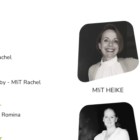
achel
by - M!iT Rachel
M!iT HEIKE
r
T Romina
r