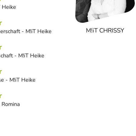
T Heike
r
M!iT CHRISSY
rschaft - M!iT Heike
r
chaft - M!iT Heike
r
e - M!iT Heike
r
T Romina