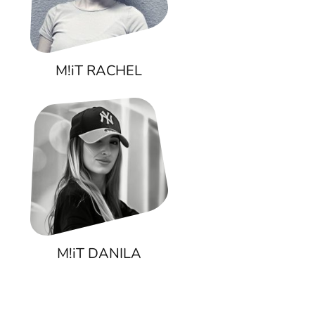
M!iT RACHEL
M!iT DANILA