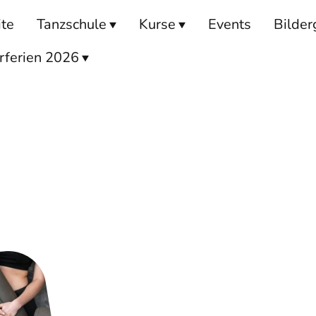
ite
Tanzschule
Kurse
Events
Bilder
ferien 2026
Fi