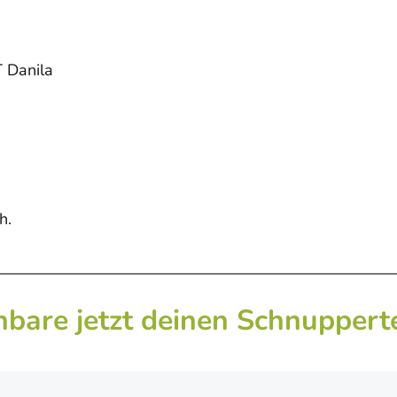
T Danila
h.
nbare jetzt deinen Schnuppert