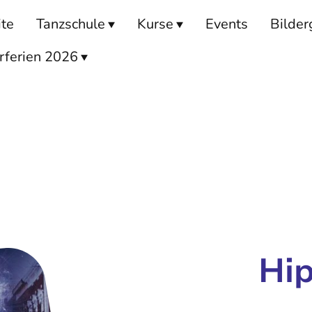
ite
Tanzschule
Kurse
Events
Bilder
ferien 2026
Hi