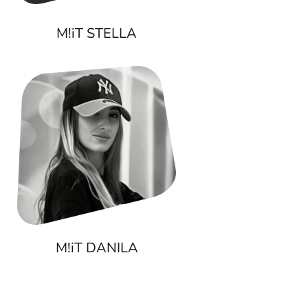
M!iT STELLA
M!iT DANILA