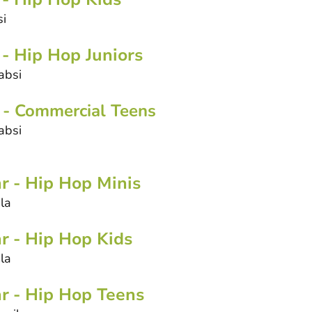
si
- Hip Hop Juniors
absi
- Commercial Teens
absi
hr
- Hip Hop Minis
ila
hr
- Hip Hop Kids
la
hr
- Hip Hop Teens