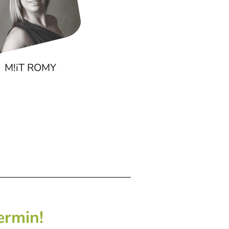
M!iT ROMY
ermin!