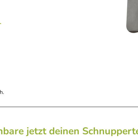
r
h.
nbare jetzt deinen Schnuppert