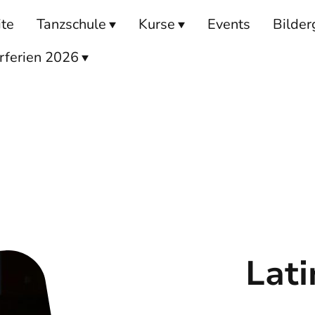
ite
Tanzschule
Kurse
Events
Bilder
ferien 2026
Lati