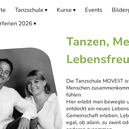
ite
Tanzschule
Kurse
Events
Bilder
ferien 2026
Tanzen, M
Lebensfreu
Die Tanzschule MOVE!iT is
Menschen zusammenkomme
fühlen.
Hier erlebt man bewegte
entdeckt ein neues Lebens
Gemeinschaft erleben, Le
egal, ob allein, zu zweit 