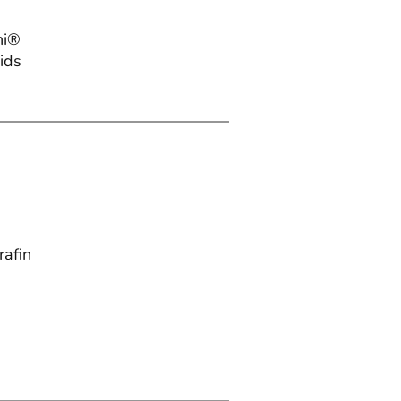
ni®
ids
rafin