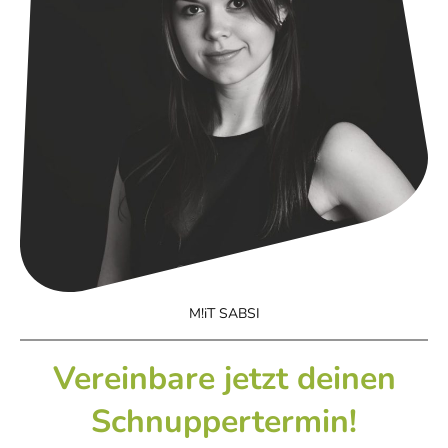
M!iT SABSI
Vereinbare jetzt deinen
Schnuppertermin!